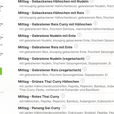
Mittag - Gebackenes Hähnchen mit Nudeln
i
mit knusprig gebackener Hähnchenbrust, gebratenen Nudeln, frisc
€*
n
Mittag - Gebackenes Hähnchen mit Reis
i
mit knusprig gebackener Hähnchenbrust, gebratenem Reis, frische
Mittag - Gebratener Reis Curry mit Hähnchen
i
€*
mit gebratenem Reis, frischem Gemüse, marinierten Hähnchenbrusts
Mittag - Gebratene Nudeln mit Ente
i
€*
mit gebratenen Nudeln, knusprig gebackener Ente, frischem Sais
mit
Mittag - Gebratener Reis mit Ente
i
mit gebratenem Reis, knusprig gebackener Ente, frischem Saisong
€*
Mittag - Gebratene Nudeln (vegetarisch)
i
mit gebratenen Nudeln, frischem Saisongemüse, Sojasprossen, Ei
Mittag - Gebratener Reis (vegetarisch)
i
mit gebratenem Reis, frischem Saisongemüse, Sojasprossen, Ei
Mittag - Grünes Thai Curry Hähnchen
i
mit zarten Hähnchenbruststreifen, Paprika, Peperoni, Bambus, Au
Thai-Curry-Paste, verfeinert mit Koriander und Basilikum
Mittag - Rotes Thai Curry
i
mit Hähnchen, Paprika, Peperoni, Bambus, Auberginen, Kokosmilch, 
Mittag - Panang Gai Curry
i
mit zarten Hähnchenbruststreifen, Erdnüssen, Brokkoli, Paprika, 