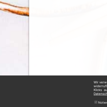
Wir verw
widerruf
Klicks a
Datensc
Notw