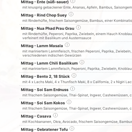
Mittag - Ente (süß-sauer)
i
mit knusprig gebackener Ente, Ananas, Apfeln, Bambus, Saisonge
Mittag - Rind Chop Suey
i
mit Rinderhüfte, frischem Saisongemüse, Bambus, einer Kombinat
Mittag - Nua Phad Prau Grau
i
mit Rinderhüfte, Peperoni, Paprika, Zwiebeln, einem Hauch Knobla
verfeinert mit Basilikum und Austernsauce
Mittag - Lamm Masala
i
mit mariniertem Lammfleisch, frischen Peperoni, Paprika, Zwiebel
verschiedenen indischen Gewürzen
Mittag - Lamm Chili Basilikum
i
mit mariniertem Lammfleisch, Peperoni, Paprika, Zwiebeln, Knobla
Mittag - Bento 2, 18 Stück
i
mit 4 x Lachs Maki, 4 x Thunfisch Maki, 8 x California, 2 x Nigiri L
Mittag - Soi Sam Erdnuss
i
mit frischem Saisongemüse, Thai-Spinat, Ingwer, Cashewnüssen, c
Mittag - Soi Sam Kokos
i
mit frischem Saisongemüse, Thai-Spinat, Ingwer, Cashewnüssen, c
Mittag - Casava
i
mit Kochbananen, Okra, Avocado, frischem Saisongemüse, Bambus, 
Mittag - Gebratener Tofu
i