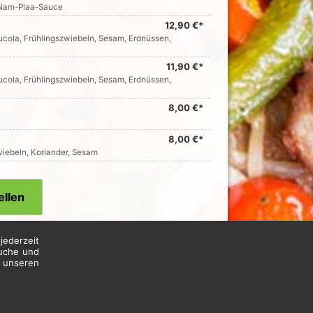
d Nam-Plaa-Sauce
12,90 €*
ucola, Frühlingszwiebeln, Sesam, Erdnüssen,
11,90 €*
ucola, Frühlingszwiebeln, Sesam, Erdnüssen,
8,00 €*
8,00 €*
wiebeln, Koriander, Sesam
ellen
jederzeit
suche und
n unseren