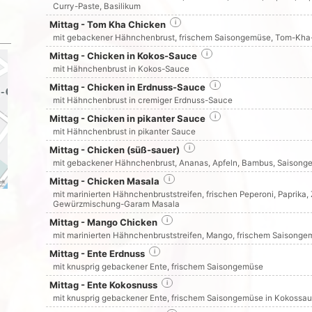
Curry-Paste, Basilikum
Mittag - Tom Kha Chicken
i
mit gebackener Hähnchenbrust, frischem Saisongemüse, Tom-Kha-T
Mittag - Chicken in Kokos-Sauce
i
mit Hähnchenbrust in Kokos-Sauce
Mittag - Chicken in Erdnuss-Sauce
i
mit Hähnchenbrust in cremiger Erdnuss-Sauce
Mittag - Chicken in pikanter Sauce
i
mit Hähnchenbrust in pikanter Sauce
Mittag - Chicken (süß-sauer)
i
mit gebackener Hähnchenbrust, Ananas, Apfeln, Bambus, Saisong
Mittag - Chicken Masala
i
mit marinierten Hähnchenbruststreifen, frischen Peperoni, Paprika
Gewürzmischung-Garam Masala
Mittag - Mango Chicken
i
mit marinierten Hähnchenbruststreifen, Mango, frischem Saison
Mittag - Ente Erdnuss
i
mit knusprig gebackener Ente, frischem Saisongemüse
Mittag - Ente Kokosnuss
i
mit knusprig gebackener Ente, frischem Saisongemüse in Kokossa