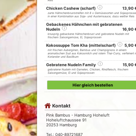
Reis
Chicken Cashew (scharf)
i
13,90 
zarte Hähnchenbruststreifen mit 8 x Gemüsesorten und Sojasprosse
in einer Kombination aus Soja- und Austernsauce, dazu weißer Reis
Gebackenes Hähnchen mit gebratenen
Nudeln
i
16,90 
knusprig gebackene Hähnchenbrust und gebratene Nudeln mit
frischem Saisongemüse, Ei, Sojasprossen
Kokossuppe Tom Kha (mittelscharf)
i
5,90 
mit frischen Auberginen, Bambus und Champignons in einem
aromatischen Sud aus Kokosmilch und rotem Thai-Curry, verfeinert 
Koriander und Basilikum
Gebratene Nudeln Family
i
15,90 
gebratene Nudeln mit Garnelen, Chicken, Rindfleisch, frischem
Saisongemüse, Ei und Sojasprossen
Hier gleich bestellen
Kontakt
Pink Bambus - Hamburg Hoheluft
Hoheluftchaussee 91
20253 Hamburg
Tel.: 040-89721687