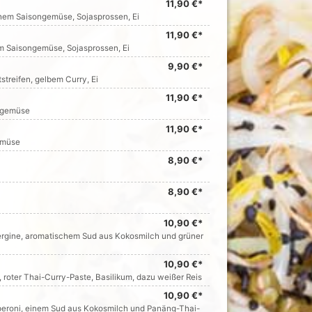
11,90 €*
hem Saisongemüse, Sojasprossen, Ei
11,90 €*
m Saisongemüse, Sojasprossen, Ei
9,90 €*
treifen, gelbem Curry, Ei
11,90 €*
ongemüse
11,90 €*
emüse
8,90 €*
8,90 €*
10,90 €*
bergine, aromatischem Sud aus Kokosmilch und grüner
10,90 €*
roter Thai-Curry-Paste, Basilikum, dazu weißer Reis
10,90 €*
Peperoni, einem Sud aus Kokosmilch und Panäng-Thai-