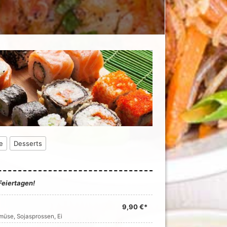
e
Desserts
Feiertagen!
9,90 €*
müse, Sojasprossen, Ei