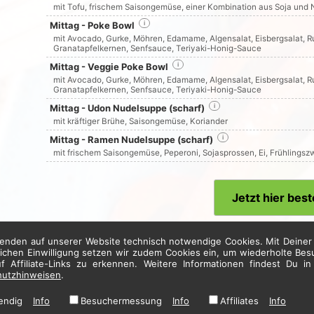
mit Tofu, frischem Saisongemüse, einer Kombination aus Soja un
Mittag - Poke Bowl
i
mit Avocado, Gurke, Möhren, Edamame, Algensalat, Eisbergsalat, R
Granatapfelkernen, Senfsauce, Teriyaki-Honig-Sauce
Mittag - Veggie Poke Bowl
i
mit Avocado, Gurke, Möhren, Edamame, Algensalat, Eisbergsalat, R
Granatapfelkernen, Senfsauce, Teriyaki-Honig-Sauce
Mittag - Udon Nudelsuppe (scharf)
i
mit kräftiger Brühe, Saisongemüse, Koriander
Mittag - Ramen Nudelsuppe (scharf)
i
mit frischem Saisongemüse, Peperoni, Sojasprossen, Ei, Frühlingsz
Jetzt hier best
enden auf unserer Website technisch notwendige Cookies. Mit Deiner 
* Alle Preise in Euro inkl. gesetzl. MwSt. Abbildungen können ggf. abweichen.
lichen Einwilligung setzen wir zudem Cookies ein, um wiederholte Be
Informationen zu Inhalts- und Zusatzstoffen finden Sie unter
i
uf Affiliate-Links zu erkennen. Weitere Informationen findest Du i
hutzhinweisen
.
endig
Info
Besuchermessung
Info
Affiliates
Info
Home
·
Impressum
·
Datenschutzhinweise
·
AGB