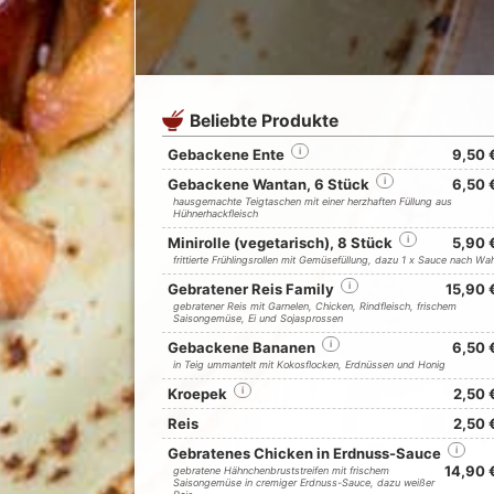
Beliebte Produkte
Gebackene Ente
i
9,50 
Gebackene Wantan, 6 Stück
i
6,50 
hausgemachte Teigtaschen mit einer herzhaften Füllung aus
Hühnerhackfleisch
Minirolle (vegetarisch), 8 Stück
i
5,90 
frittierte Frühlingsrollen mit Gemüsefüllung, dazu 1 x Sauce nach Wah
Gebratener Reis Family
i
15,90 
gebratener Reis mit Garnelen, Chicken, Rindfleisch, frischem
Saisongemüse, Ei und Sojasprossen
Gebackene Bananen
i
6,50 
in Teig ummantelt mit Kokosflocken, Erdnüssen und Honig
Kroepek
i
2,50 
Reis
2,50 
Gebratenes Chicken in Erdnuss-Sauce
i
14,90 
gebratene Hähnchenbruststreifen mit frischem
Saisongemüse in cremiger Erdnuss-Sauce, dazu weißer